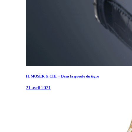
H. MOSER & CIE. – Dans la gueule du tigre
21 avril 2021